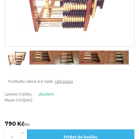
Počítadlo šikmé 6-ti řadé.
celý popis
Lamino 3 týdny,
skladem
Masiv 3-6 týdnů
790 Kč
/
ks
Přidat do košíku