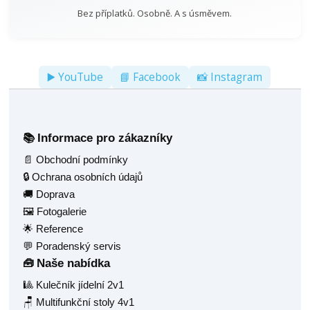
Bez příplatků. Osobně. A s úsměvem.
▶️ YouTube
📘 Facebook
📸 Instagram
Informace pro zákazníky
📚
📄 Obchodní podmínky
🔒 Ochrana osobních údajů
🚚 Doprava
🖼️ Fotogalerie
🌟 Reference
💬 Poradenský servis
Naše nabídka
🧰
🎱 Kulečník jídelní 2v1
🪑 Multifunkční stoly 4v1