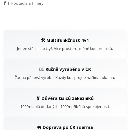
Počítadla a Timery
🛠️ Multifunkčnost 4v1
Jeden stůl místo čtyř. Více prostoru, méně kompromisů.
👷‍♂️ Ručně vyráběno v ČR
Žádná pásová výroba. Každý kus projde našima rukama.
🏅 Důvěra tisíců zákazníků
1000+ stolů dodaných. 1000+ příběhů spokojenosti.
🚐 Doprava po ČR zdarma