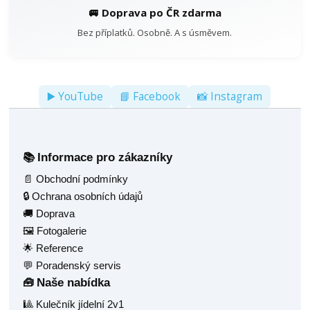
🚐 Doprava po ČR zdarma
Bez příplatků. Osobně. A s úsměvem.
▶️ YouTube
📘 Facebook
📸 Instagram
Informace pro zákazníky
📚
📄 Obchodní podmínky
🔒 Ochrana osobních údajů
🚚 Doprava
🖼️ Fotogalerie
🌟 Reference
💬 Poradenský servis
Naše nabídka
🧰
🎱 Kulečník jídelní 2v1