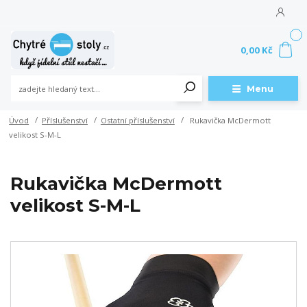
0
0,00 Kč
Menu
Úvod
Příslušenství
Ostatní příslušenství
Rukavička McDermott
velikost S-M-L
Rukavička McDermott
velikost S-M-L