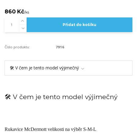
860 Kč
/
ks
Přidat do košíku
Číslo produktu:
7916
🛠️ V čem je tento model výjimečný
🛠️ V čem je tento model výjimečný
Rukavice McDermott velikosti na výběr S-M-L