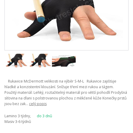
Rukavice McDermott velikosti na výběr S-M-L Rukavice zajišťuje
hladké a konzistentní klouzání. Snížuje tření mezi rukou a tágem.
Použitý materiál: Lehký, roztažitelný materiál pro větší pohodlí Prodyšná
síťovina na dlani s polstrovanou plochou z měkčené kůže Konečky prstů
jsou bez zak...
celý popis
Lamino 3 týdny,
do 3 dnů
Masiv 3-6 týdnů