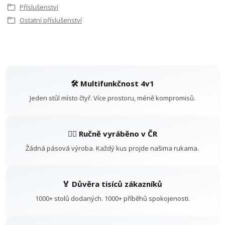
Příslušenství
Ostatní příslušenství
🛠️ Multifunkčnost 4v1
Jeden stůl místo čtyř. Více prostoru, méně kompromisů.
👷‍♂️ Ručně vyráběno v ČR
Žádná pásová výroba. Každý kus projde našima rukama.
🏅 Důvěra tisíců zákazníků
1000+ stolů dodaných. 1000+ příběhů spokojenosti.