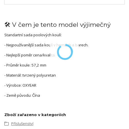
🛠️ V čem je tento model výjimečný
Standartní sada poolových koulí:
- Nejpoužívanější sada koulí v hernách a barech.
- Nejlepší poměr cena/kvalita.
- Průměr koule: 57,2 mm
- Materiál: tvrzený polyuretan
- Výrobce: OXYEAR
- Země původu: Čína
Zboží zařazeno v kategoriích
Příslušenství