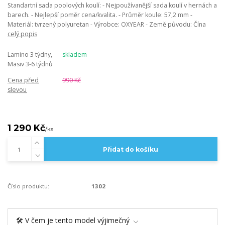
Standartní sada poolových koulí: - Nejpoužívanější sada koulí v hernách a
barech. - Nejlepší poměr cena/kvalita. - Průměr koule: 57,2 mm -
Materiál: tvrzený polyuretan - Výrobce: OXYEAR - Země původu: Čína
celý popis
Lamino 3 týdny,
skladem
Masiv 3-6 týdnů
Cena před
990 Kč
slevou
1 290 Kč
/
ks
Přidat do košíku
Číslo produktu:
1302
🛠️ V čem je tento model výjimečný