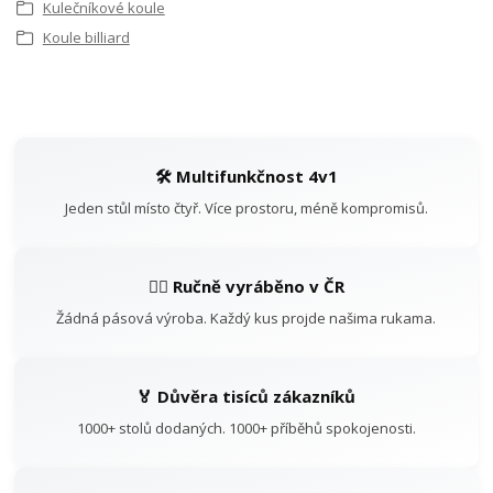
Kulečníkové koule
Koule billiard
🛠️ Multifunkčnost 4v1
Jeden stůl místo čtyř. Více prostoru, méně kompromisů.
👷‍♂️ Ručně vyráběno v ČR
Žádná pásová výroba. Každý kus projde našima rukama.
🏅 Důvěra tisíců zákazníků
1000+ stolů dodaných. 1000+ příběhů spokojenosti.