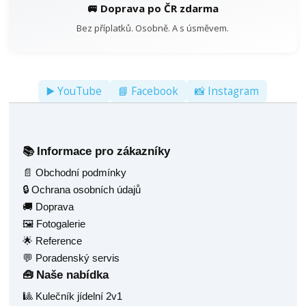
🚐 Doprava po ČR zdarma
Bez příplatků. Osobně. A s úsměvem.
▶️ YouTube
📘 Facebook
📸 Instagram
Informace pro zákazníky
📚
📄 Obchodní podmínky
🔒 Ochrana osobních údajů
🚚 Doprava
🖼️ Fotogalerie
🌟 Reference
💬 Poradenský servis
Naše nabídka
🧰
🎱 Kulečník jídelní 2v1