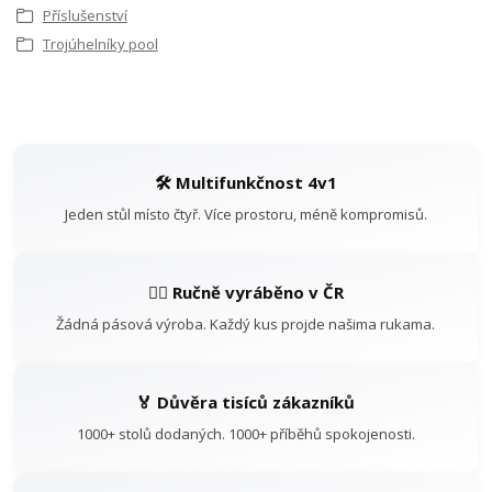
Příslušenství
Trojúhelníky pool
🛠️ Multifunkčnost 4v1
Jeden stůl místo čtyř. Více prostoru, méně kompromisů.
👷‍♂️ Ručně vyráběno v ČR
Žádná pásová výroba. Každý kus projde našima rukama.
🏅 Důvěra tisíců zákazníků
1000+ stolů dodaných. 1000+ příběhů spokojenosti.