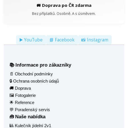
🚐 Doprava po ČR zdarma
Bez příplatků. Osobně. A s úsměvem.
▶️ YouTube
📘 Facebook
📸 Instagram
Informace pro zákazníky
📚
📄 Obchodní podmínky
🔒 Ochrana osobních údajů
🚚 Doprava
🖼️ Fotogalerie
🌟 Reference
💬 Poradenský servis
Naše nabídka
🧰
🎱 Kulečník jídelní 2v1