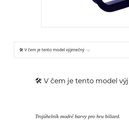
🛠️ V čem je tento model výjimečný
🛠️ V čem je tento model v
Trojúhelník modré barvy pro hru biliard.