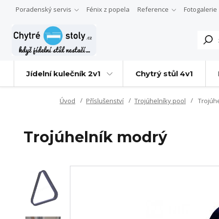
Poradenský servis
Fénix z popela
Reference
Fotogalerie
Jídelní kulečník 2v1
Chytrý stůl 4v1
Úvod
Příslušenství
Trojúhelníky pool
Trojúh
Trojúhelník modrý