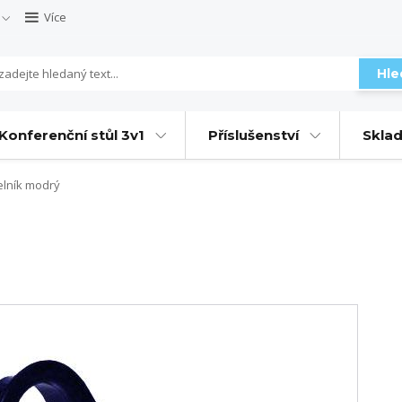
Více
Hle
Konferenční stůl 3v1
Příslušenství
Sklad
elník modrý