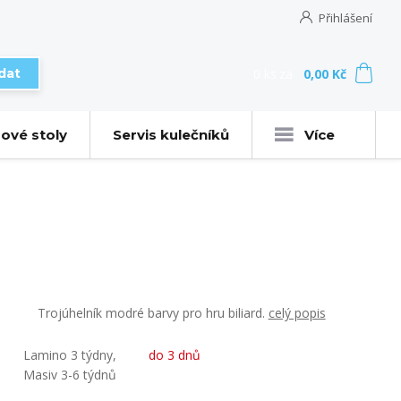
Přihlášení
0
ks
za
0,00 Kč
dat
ové stoly
Servis kulečníků
Více
Trojúhelník modré barvy pro hru biliard.
celý popis
Lamino 3 týdny,
do 3 dnů
Masiv 3-6 týdnů