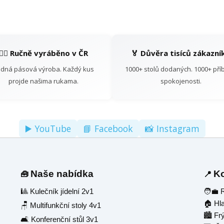
👷‍♂️ Ručně vyráběno v ČR
🏅 Důvěra tisíců zákazní
dná pásová výroba. Každý kus
1000+ stolů dodaných. 1000+ pří
projde našima rukama.
spokojenosti.
▶️ YouTube
📘 Facebook
📸 Instagram
Naše nabídka
Ko
🧰
📍
🎱 Kulečník jídelní 2v1
🧑‍💼
🏠 Hl
🪑 Multifunkční stoly 4v1
🏙️ Fr
🛋️ Konferenční stůl 3v1