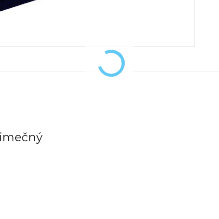
ýjimečný