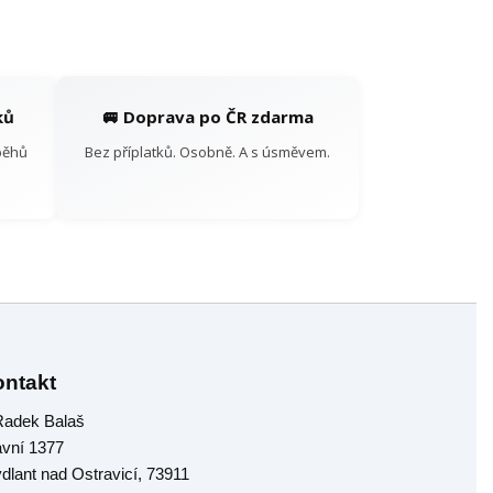
ků
🚐 Doprava po ČR zdarma
běhů
Bez příplatků. Osobně. A s úsměvem.
ntakt
 Radek Balaš
avní 1377
ýdlant nad Ostravicí, 73911