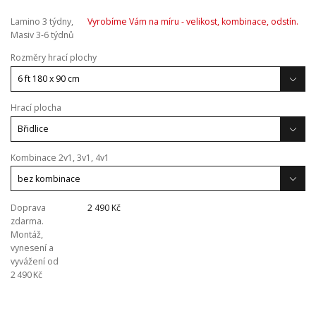
Lamino 3 týdny,
Vyrobíme Vám na míru - velikost, kombinace, odstín.
Masiv 3-6 týdnů
Rozměry hrací plochy
Hrací plocha
Kombinace 2v1, 3v1, 4v1
Doprava
2 490 Kč
zdarma.
Montáž,
vynesení a
vyvážení od
2 490 Kč