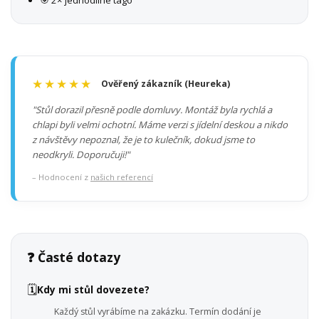
🎯 2× jednodílné tágo
★★★★★
Ověřený zákazník (Heureka)
"Stůl dorazil přesně podle domluvy. Montáž byla rychlá a
chlapi byli velmi ochotní. Máme verzi s jídelní deskou a nikdo
z návštěvy nepoznal, že je to kulečník, dokud jsme to
neodkryli. Doporučuji!"
– Hodnocení z
našich referencí
❓ Časté dotazy
🗓️
Kdy mi stůl dovezete?
Každý stůl vyrábíme na zakázku. Termín dodání je