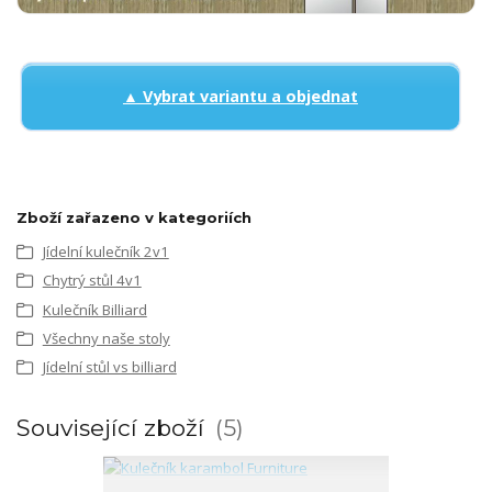
▲ Vybrat variantu a objednat
Zboží zařazeno v kategoriích
Jídelní kulečník 2v1
Chytrý stůl 4v1
Kulečník Billiard
Všechny naše stoly
Jídelní stůl vs billiard
Související zboží
5