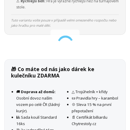
⚠️
Rychlejší běh:
Hra je výrazně rychlejší než na turnajovém
stole.
Tuto variantu volte pouze v případě velmi omezeného rozpočtu nebo
jako hračku pro malé děti.
🎁 Co máte od nás jako dárek ke
kulečníku ZDARMA
🚚
Doprava až domů:
△ Trojúhelník + křídy
Osobní dovoz naším
📜 Pravidla hry – karambol
vozem po celé ČR (žádný
💠 Sleva 15 % na první
kurýr).
přepotažení
🎱 Sada koulí Standard
📄 Certifikát billiardu
16ks
Chytrestoly.cz