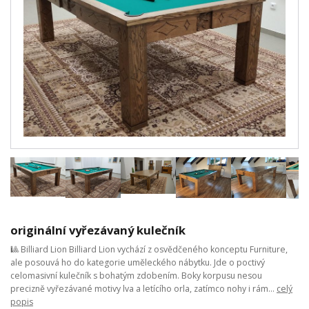
originální vyřezávaný kulečník
🎱 Billiard Lion Billiard Lion vychází z osvědčeného konceptu Furniture,
ale posouvá ho do kategorie uměleckého nábytku. Jde o poctivý
celomasivní kulečník s bohatým zdobením. Boky korpusu nesou
precizně vyřezávané motivy lva a letícího orla, zatímco nohy i rám...
celý
popis