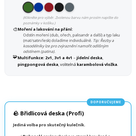
(Klikněte pro výběr. Zvolenou barvu nám prosím napište do
poznámky v košíku.)
🎨
Moření a lakování na přání:
Odstín moření (dub, ořech, palisandr a další) a typ laku
(mat/satin/lesk) doladíme individuálně.
Tip: Řezby a
kosodélníky lze pro zvýraznění namořit odlišným
odstínem (patina).
🧩
Multifunkce:
2v1, 3v1 a 4v1
–
jídelní deska
,
pingpongová deska
, volitelná
karambolová vložka
.
DOPORUČUJEME
🪨 Břidlicová deska (Profi)
Jediná volba pro skutečný kulečník.