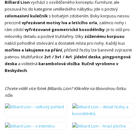
Billiard Lion
vychází z osvědčeného konceptu
Furniture
, ale
posouvá ho do kategorie uměleckého nábytku. Jde o poctivý
celomasivní kulečník
s bohatým zdobením. Boky korpusu nesou
precizně
vyřezávané motivy lva a letícího orla
, zatímco nohy i
rám zdobí
vyfrézované geometrické kosodélníky
. Je to stůl pro
milovníky detailu a poctivé truhlařiny. Díky
zúženému korpusu
nabízí pohodlné stolování a dostatek místa pro nohy. Každý kus
moříme a lakujeme na přání
, přičemž řezby lze barevně zvýraznit
patinou. Multifunkce
2v1 / 3v1 / 4v1
:
jídelní deska
,
pingpongová
deska
a volitelná
karambolová vložka
.
Ručně vyrobeno v
Beskydech
.
Chcete vidět více fotek Billiardu Lion? Klikněte na libovolnou fotku
níže.