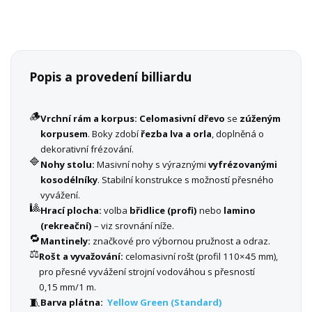
Popis a provedení billiardu
🪵
Vrchní rám a korpus:
Celomasivní dřevo
se
zúženým
korpusem
. Boky zdobí
řezba lva a orla
, doplněná o
dekorativní frézování.
🔷
Nohy stolu:
Masivní nohy s výraznými
vyfrézovanými
kosodélníky
. Stabilní konstrukce s možností přesného
vyvážení.
🎱
Hrací plocha:
volba
břidlice (profi)
nebo
lamino
(rekreační)
– viz srovnání níže.
🔁
Mantinely:
značkové pro výbornou pružnost a odraz.
⚖️
Rošt a vyvažování:
celomasivní rošt (profil 110×45 mm),
pro přesné vyvážení strojní vodováhou s přesností
0,15 mm/1 m.
🧵
Barva plátna:
Yellow Green (Standard)