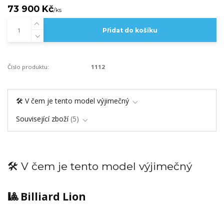
73 900 Kč
/
ks
Přidat do košíku
Číslo produktu:
1112
🛠️ V čem je tento model výjimečný
Související zboží
5
🛠️ V čem je tento model výjimečný
🎱 Billiard Lion