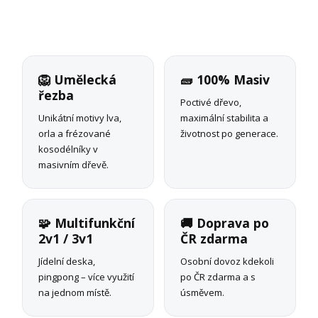
🦁 Umělecká
🧱 100% Masiv
řezba
Poctivé dřevo,
Unikátní motivy lva,
maximální stabilita a
orla a frézované
životnost po generace.
kosodélníky v
masivním dřevě.
🧩 Multifunkční
🚚 Doprava po
2v1 / 3v1
ČR zdarma
Jídelní deska,
Osobní dovoz kdekoli
pingpong – více využití
po ČR zdarma a s
na jednom místě.
úsměvem.