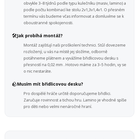
obvykle 3–8 týdnů podle typu kulečníku (masiv, lamino) a
podle počtu kombinací ke stolu 2v1,3v1,4v1. O přesném
termínu vás budeme včas informovat a domluvíme se k
oboustranné spokojenosti.
🛠️
Jak probíhá montáž?
Montáž zajišťují naši proškolení technici. Stůl dovezeme
rozložený, u vás na místě jej složíme, odborně
potáhneme plátnem a vyvážíme břidlicovou desku s
přesností na 0,02 mm . Hotovo máme za 3–5 hodin, vy se
o nic nestaráte.
🪨
Musím mít břidlicovou desku?
Pro dospělé hráče určitě doporučujeme břidlici.
Zaručuje rovinnost a tichou hru. Lamino je vhodné spíše
pro děti nebo velmi nenáročné hraní.