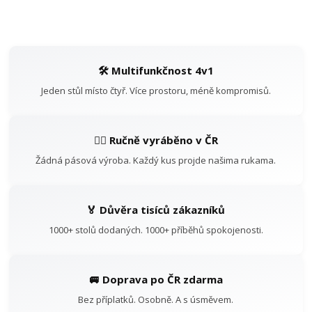
🛠️ Multifunkčnost 4v1
Jeden stůl místo čtyř. Více prostoru, méně kompromisů.
👷‍♂️ Ručně vyráběno v ČR
Žádná pásová výroba. Každý kus projde našima rukama.
🏅 Důvěra tisíců zákazníků
1000+ stolů dodaných. 1000+ příběhů spokojenosti.
🚐 Doprava po ČR zdarma
Bez příplatků. Osobně. A s úsměvem.