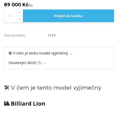
89 000 Kč
/
ks
Přidat do košíku
Číslo produktu:
1112
🛠️ V čem je tento model výjimečný
Související zboží
5
🛠️ V čem je tento model výjimečný
🎱 Billiard Lion