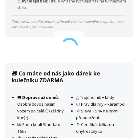
⚠️
Rychlejší běh:
Hra je výrazně rychlejší než na turnajovém
stole.
Tuto variantu volte pouze v případě velmi omezeného rozpočtu nebo
jako hračku pro malé děti.
🎁 Co máte od nás jako dárek ke
kulečníku ZDARMA
🚚
Doprava až domů:
△ Trojúhelník + křídy
Osobní dovoz naším
📜 Pravidla hry – karambol
vozem po celé ČR (žádný
💠 Sleva 15 % na první
kurýr).
přepotažení
🎱 Sada koulí Standard
📄 Certifikát billiardu
16ks
Chytrestoly.cz