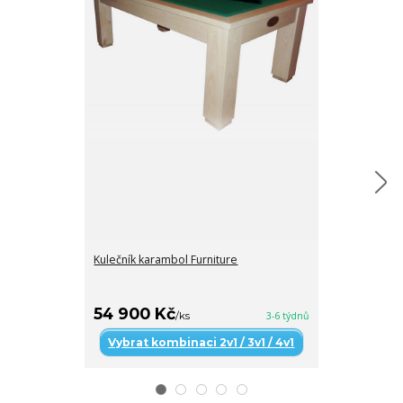
Kulečník karambol Furniture
Kulečník karam
celomasivní , b
63 400 Kč
59 400 K
54 900 Kč
/
ks
3-6 týdnů
Vybrat kombinaci 2v1 / 3v1 / 4v1