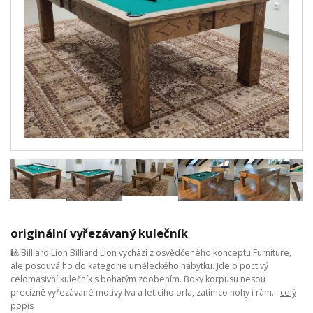
originální vyřezávaný kulečník
🎱 Billiard Lion Billiard Lion vychází z osvědčeného konceptu Furniture,
ale posouvá ho do kategorie uměleckého nábytku. Jde o poctivý
celomasivní kulečník s bohatým zdobením. Boky korpusu nesou
precizně vyřezávané motivy lva a letícího orla, zatímco nohy i rám...
celý
popis