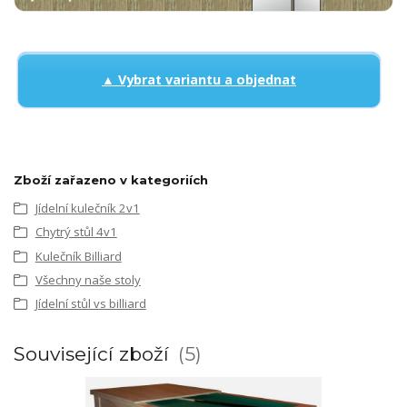
▲ Vybrat variantu a objednat
Zboží zařazeno v kategoriích
Jídelní kulečník 2v1
Chytrý stůl 4v1
Kulečník Billiard
Všechny naše stoly
Jídelní stůl vs billiard
Související zboží
5