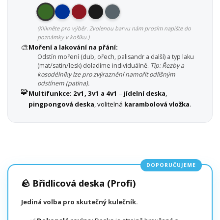
(Klikněte pro výběr. Zvolenou barvu nám prosím napište do
poznámky v košíku.)
🎨
Moření a lakování na přání:
Odstín moření (dub, ořech, palisandr a další) a typ laku
(mat/satin/lesk) doladíme individuálně.
Tip: Řezby a
kosodélníky lze pro zvýraznění namořit odlišným
odstínem (patina).
🧩
Multifunkce:
2v1, 3v1 a 4v1
–
jídelní deska
,
pingpongová deska
, volitelná
karambolová vložka
.
DOPORUČUJEME
🪨 Břidlicová deska (Profi)
Jediná volba pro skutečný kulečník.