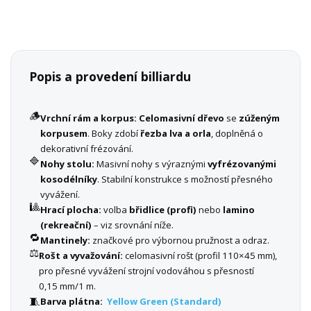
Popis a provedení billiardu
🪵
Vrchní rám a korpus:
Celomasivní dřevo
se
zúženým
korpusem
. Boky zdobí
řezba lva a orla
, doplněná o
dekorativní frézování.
🔷
Nohy stolu:
Masivní nohy s výraznými
vyfrézovanými
kosodélníky
. Stabilní konstrukce s možností přesného
vyvážení.
🎱
Hrací plocha:
volba
břidlice (profi)
nebo
lamino
(rekreační)
– viz srovnání níže.
🔁
Mantinely:
značkové pro výbornou pružnost a odraz.
⚖️
Rošt a vyvažování:
celomasivní rošt (profil 110×45 mm),
pro přesné vyvážení strojní vodováhou s přesností
0,15 mm/1 m.
🧵
Barva plátna:
Yellow Green (Standard)