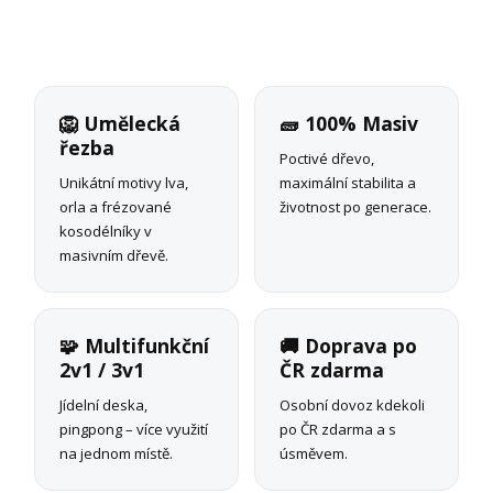
🦁 Umělecká
🧱 100% Masiv
řezba
Poctivé dřevo,
Unikátní motivy lva,
maximální stabilita a
orla a frézované
životnost po generace.
kosodélníky v
masivním dřevě.
🧩 Multifunkční
🚚 Doprava po
2v1 / 3v1
ČR zdarma
Jídelní deska,
Osobní dovoz kdekoli
pingpong – více využití
po ČR zdarma a s
na jednom místě.
úsměvem.