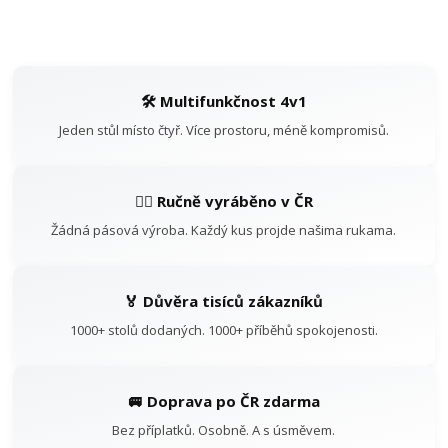
🛠️ Multifunkčnost 4v1
Jeden stůl místo čtyř. Více prostoru, méně kompromisů.
👷‍♂️ Ručně vyráběno v ČR
Žádná pásová výroba. Každý kus projde našima rukama.
🏅 Důvěra tisíců zákazníků
1000+ stolů dodaných. 1000+ příběhů spokojenosti.
🚐 Doprava po ČR zdarma
Bez příplatků. Osobně. A s úsměvem.