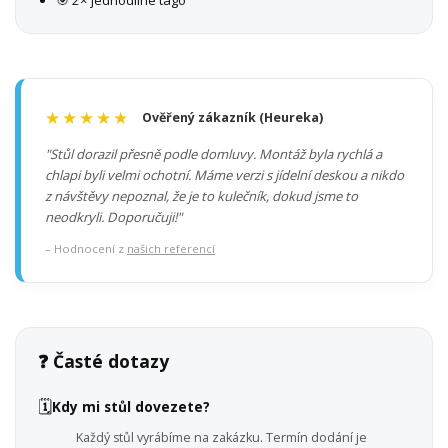
🎯 2× jednodílné tágo
★★★★★
Ověřený zákazník (Heureka)
"Stůl dorazil přesně podle domluvy. Montáž byla rychlá a
chlapi byli velmi ochotní. Máme verzi s jídelní deskou a nikdo
z návštěvy nepoznal, že je to kulečník, dokud jsme to
neodkryli. Doporučuji!"
– Hodnocení z
našich referencí
❓ Časté dotazy
🗓️
Kdy mi stůl dovezete?
Každý stůl vyrábíme na zakázku. Termín dodání je