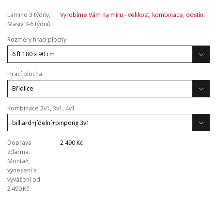
Lamino 3 týdny,
Vyrobíme Vám na míru - velikost, kombinace, odstín.
Masiv 3-6 týdnů
Rozměry hrací plochy
Hrací plocha
Kombinace 2v1, 3v1, 4v1
Doprava
2 490 Kč
zdarma.
Montáž,
vynesení a
vyvážení od
2 490 Kč