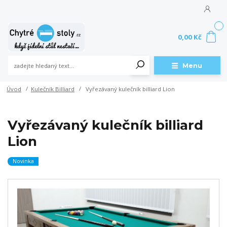
0
0,00 Kč
Menu
Úvod
Kulečník Billiard
Vyřezávaný kulečník billiard Lion
Vyřezávaný kulečník billiard
Lion
Novinka