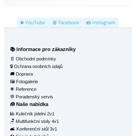
▶️ YouTube
📘 Facebook
📸 Instagram
Informace pro zákazníky
📚
📄 Obchodní podmínky
🔒 Ochrana osobních údajů
🚚 Doprava
🖼️ Fotogalerie
🌟 Reference
💬 Poradenský servis
Naše nabídka
🧰
🎱 Kulečník jídelní 2v1
🪑 Multifunkční stoly 4v1
🛋️ Konferenční stůl 3v1