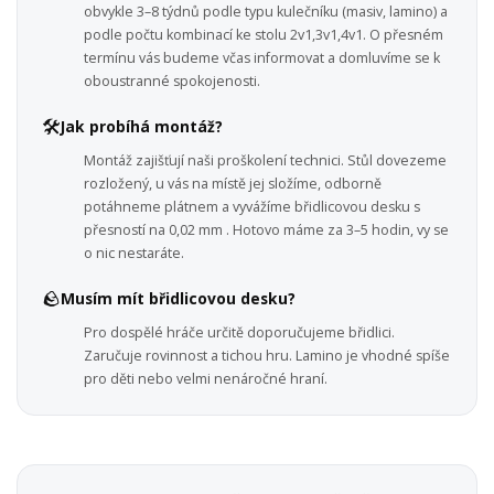
obvykle 3–8 týdnů podle typu kulečníku (masiv, lamino) a
podle počtu kombinací ke stolu 2v1,3v1,4v1. O přesném
termínu vás budeme včas informovat a domluvíme se k
oboustranné spokojenosti.
🛠️
Jak probíhá montáž?
Montáž zajišťují naši proškolení technici. Stůl dovezeme
rozložený, u vás na místě jej složíme, odborně
potáhneme plátnem a vyvážíme břidlicovou desku s
přesností na 0,02 mm . Hotovo máme za 3–5 hodin, vy se
o nic nestaráte.
🪨
Musím mít břidlicovou desku?
Pro dospělé hráče určitě doporučujeme břidlici.
Zaručuje rovinnost a tichou hru. Lamino je vhodné spíše
pro děti nebo velmi nenáročné hraní.