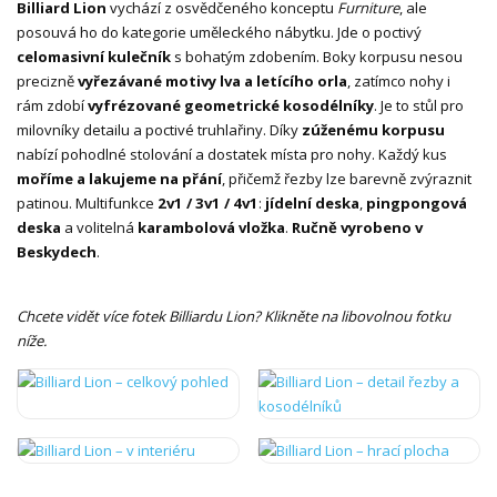
Billiard Lion
vychází z osvědčeného konceptu
Furniture
, ale
posouvá ho do kategorie uměleckého nábytku. Jde o poctivý
celomasivní kulečník
s bohatým zdobením. Boky korpusu nesou
precizně
vyřezávané motivy lva a letícího orla
, zatímco nohy i
rám zdobí
vyfrézované geometrické kosodélníky
. Je to stůl pro
milovníky detailu a poctivé truhlařiny. Díky
zúženému korpusu
nabízí pohodlné stolování a dostatek místa pro nohy. Každý kus
moříme a lakujeme na přání
, přičemž řezby lze barevně zvýraznit
patinou. Multifunkce
2v1 / 3v1 / 4v1
:
jídelní deska
,
pingpongová
deska
a volitelná
karambolová vložka
.
Ručně vyrobeno v
Beskydech
.
Chcete vidět více fotek Billiardu Lion? Klikněte na libovolnou fotku
níže.