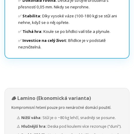
✅
Dokonalá rovina:
Deska je strojně broušená s
přesností 0,05 mm. Nikdy se neprohne.
✅
Stabilita:
Díky vysoké váze (100-180 kg) se stůl ani
nehne, když se o něj opřete.
✅
Tichá hra:
Koule se po břidlici valí tiše a plynule.
✅
Investice na celý život:
Břidlice je v podstatě
nezničitelná.
🪵 Lamino (Ekonomická varianta)
Kompromisní řešení pouze pro nenáročné domácí použití.
⚠️
Nižší váha:
Stůl je o ~80 kg lehčí, snadněji se posune.
⚠️
Hlučnější hra:
Deska pod koulemi více rezonuje ("duní").